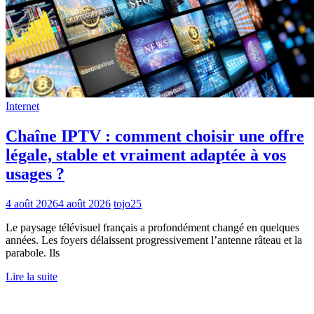
Internet
Chaîne IPTV : comment choisir une offre
légale, stable et vraiment adaptée à vos
usages ?
4 août 2026
4 août 2026
tojo25
Le paysage télévisuel français a profondément changé en quelques
années. Les foyers délaissent progressivement l’antenne râteau et la
parabole. Ils
Lire la suite