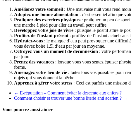
Améliorez votre sommeil :
Une mauvaise nuit vous rend moins 
Adoptez une bonne alimentation
: c’est essentiel afin que v
Pratiquez des exercices physiques
: pratiquer un peu de sport
une marche à pied pour aller au travail peut suffire.
Développez votre joie de vivre
: puisque le positif attire le 
Profitez de l’instant présent
: profitez de l’instant actuel sans
Hydratez-vous
: le manque d’eau peut provoquer une difficulté
vous devez boire 1,5l d’eau par jour en moyenne.
Octroyez-vous un moment de déconnexion
: votre performan
par jour.
Prenez des vacances
: lorsque vous vous sentez épuiser phys
forme.
Aménagez votre lieu de vie
: faites tous vos possibles pour ren
objets qui vous donnent la pêche.
Apprenez à gérer votre stress
: Ceci est parfois une mission di
←
E-réputation – Comment éviter la descente aux enfers ?
Comment choisir et trouver une bonne literie anti acarien ?
→
Vous pourrez aussi aimer