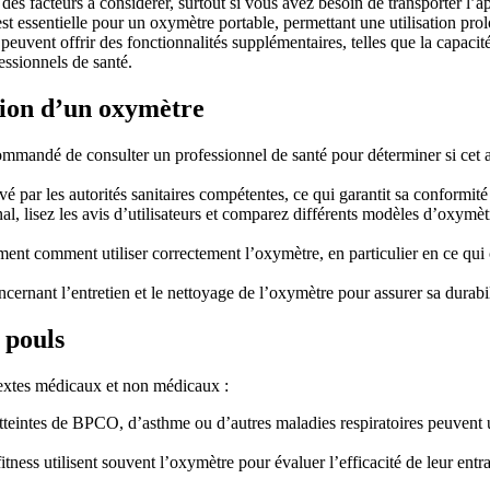
sont des facteurs à considérer, surtout si vous avez besoin de transporter 
st essentielle pour un oxymètre portable, permettant une utilisation pro
peuvent offrir des fonctionnalités supplémentaires, telles que la capacit
essionnels de santé.
tion d’un oxymètre
mmandé de consulter un professionnel de santé pour déterminer si cet app
r les autorités sanitaires compétentes, ce qui garantit sa conformité 
nal, lisez les avis d’utilisateurs et comparez différents modèles d’oxymè
ment comment utiliser correctement l’oxymètre, en particulier en ce qui 
cernant l’entretien et le nettoyage de l’oxymètre pour assurer sa durab
 pouls
textes médicaux et non médicaux :
teintes de BPCO, d’asthme ou d’autres maladies respiratoires peuvent uti
fitness utilisent souvent l’oxymètre pour évaluer l’efficacité de leur en