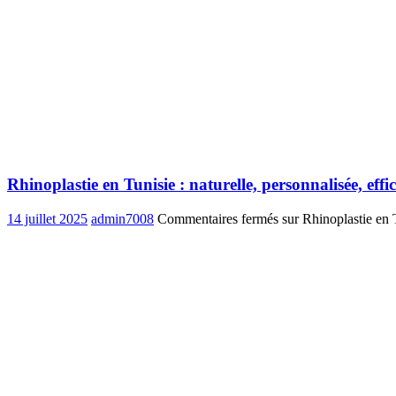
Rhinoplastie en Tunisie : naturelle, personnalisée, effi
14 juillet 2025
admin7008
Commentaires fermés
sur Rhinoplastie en T