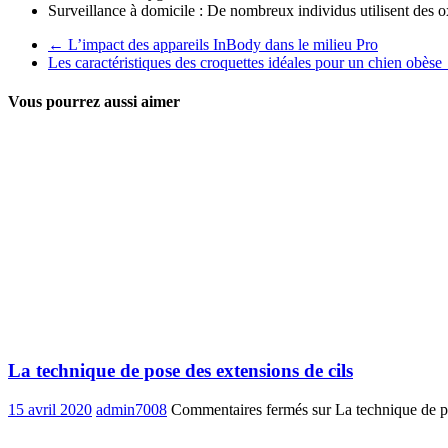
Surveillance à domicile : De nombreux individus utilisent des oxy
←
L’impact des appareils InBody dans le milieu Pro
Les caractéristiques des croquettes idéales pour un chien obèse
Vous pourrez aussi aimer
La technique de pose des extensions de cils
15 avril 2020
admin7008
Commentaires fermés
sur La technique de p