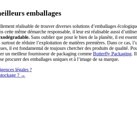
meilleurs emballages
tuellement réalisable de trouver diverses solutions d’emballages écologiqu
 cette même démarche responsable, il leur est réalisable aussi d’utiliser
 oxodégradable.
Sans oublier que pour le bien de la planète, il est essent
surtout de réduire l’exploitation de matières premières. Dans ce cas, l’
s, il est fondamental de toujours chercher des produits de qualité. Pour 
ntacter un meilleur fournisseur de packaging comme
Butterfly Packaging
. I
de se procurer des emballages uniques et à l’image de sa marque.
gences légales ?
 stockage ?
→