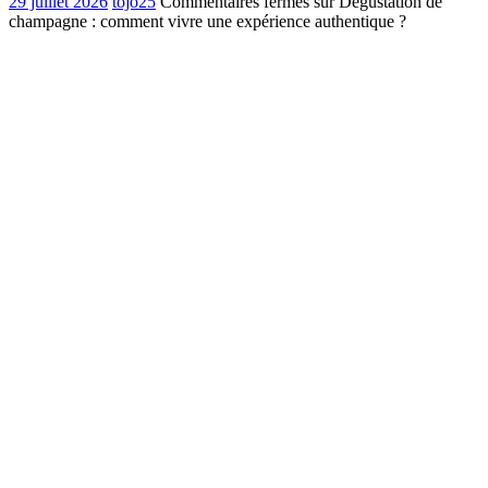
29 juillet 2026
tojo25
Commentaires fermés
sur Dégustation de
champagne : comment vivre une expérience authentique ?