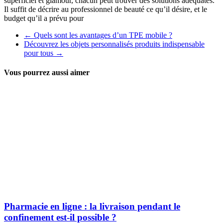
superficiel et glamour, chacun peut trouver des solutions adéquates.
Il suffit de décrire au professionnel de beauté ce qu’il désire, et le
budget qu’il a prévu pour
←
Quels sont les avantages d’un TPE mobile ?
Découvrez les objets personnalisés produits indispensable
pour tous
→
Vous pourrez aussi aimer
Pharmacie en ligne : la livraison pendant le
confinement est-il possible ?