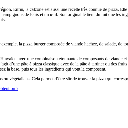
on. Enfin, la calzone est aussi une recette très connue de pizza. Elle s
s champignons de Paris et un œuf. Son originalité tient du fait que les i
nts.
Par exemple, la pizza burger composée de viande hachée, de salade, de to
 la Hawaïen avec une combinaison étonnante de composants de viande et
s’agit d’une pâte à pizza classique avec de la pâte à tartiner ou des frui
sez la base, puis tous les ingrédients qui vont la composent.
iens ou végétaliens. Cela permet d’être sûr de trouver la pizza qui corres
obtention ?