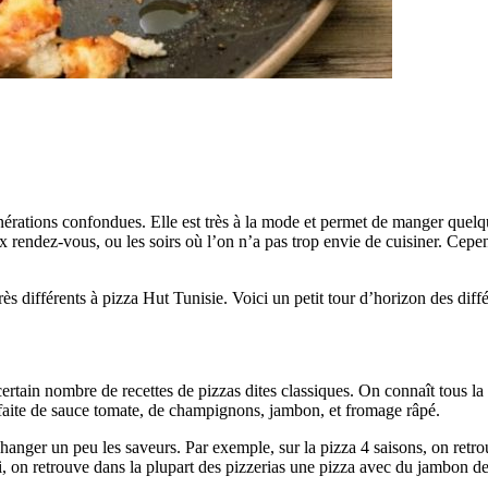
énérations confondues. Elle est très à la mode et permet de manger quel
ux rendez-vous, ou les soirs où l’on n’a pas trop envie de cuisiner. Cep
ès différents à pizza Hut Tunisie. Voici un petit tour d’horizon des diffé
rtain nombre de recettes de pizzas dites classiques. On connaît tous la t
 faite de sauce tomate, de champignons, jambon, et fromage râpé.
r changer un peu les saveurs. Par exemple, sur la pizza 4 saisons, on ret
, on retrouve dans la plupart des pizzerias une pizza avec du jambon d