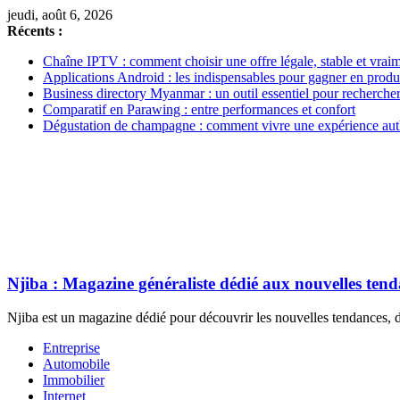
jeudi, août 6, 2026
Récents :
Chaîne IPTV : comment choisir une offre légale, stable et vrai
Applications Android : les indispensables pour gagner en produc
Business directory Myanmar : un outil essentiel pour rechercher
Comparatif en Parawing : entre performances et confort
Dégustation de champagne : comment vivre une expérience aut
Njiba : Magazine généraliste dédié aux nouvelles ten
Njiba est un magazine dédié pour découvrir les nouvelles tendances, de
Entreprise
Automobile
Immobilier
Internet