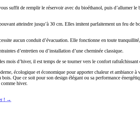
vous suffit de remplir le réservoir avec du bioéthanol, puis d’allumer le 
uvant atteindre jusqu’à 30 cm. Elles imitent parfaitement un feu de boi
essite aucun conduit d’évacuation. Elle fonctionne en toute tranquillité,
ontraintes d’entretien ou d’installation d’une cheminée classique.
 mois d’hiver, il est temps de se tourner vers le confort rafraîchissant q
rne, écologique et économique pour apporter chaleur et ambiance à votre i
 bois. Que ce soit pour son design élégant ou sa performance énergétiqu
é comme hiver.
er !
→