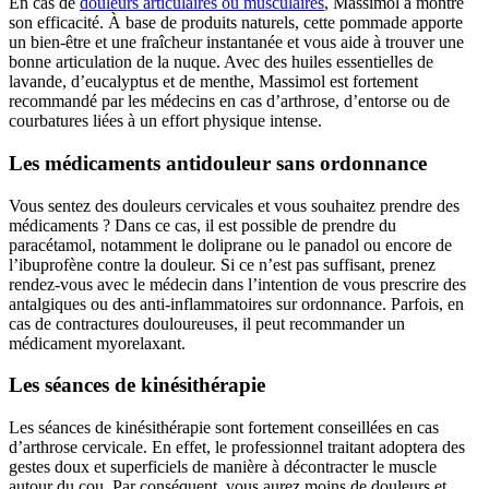
En cas de
douleurs articulaires ou musculaires
, Massimol a montré
son efficacité. À base de produits naturels, cette pommade apporte
un bien-être et une fraîcheur instantanée et vous aide à trouver une
bonne articulation de la nuque. Avec des huiles essentielles de
lavande, d’eucalyptus et de menthe, Massimol est fortement
recommandé par les médecins en cas d’arthrose, d’entorse ou de
courbatures liées à un effort physique intense.
Les médicaments antidouleur sans ordonnance
Vous sentez des douleurs cervicales et vous souhaitez prendre des
médicaments ? Dans ce cas, il est possible de prendre du
paracétamol, notamment le doliprane ou le panadol ou encore de
l’ibuprofène contre la douleur. Si ce n’est pas suffisant, prenez
rendez-vous avec le médecin dans l’intention de vous prescrire des
antalgiques ou des anti-inflammatoires sur ordonnance. Parfois, en
cas de contractures douloureuses, il peut recommander un
médicament myorelaxant.
Les séances de kinésithérapie
Les séances de kinésithérapie sont fortement conseillées en cas
d’arthrose cervicale. En effet, le professionnel traitant adoptera des
gestes doux et superficiels de manière à décontracter le muscle
autour du cou. Par conséquent, vous aurez moins de douleurs et