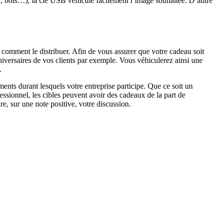
ir, bois…), la clé USB véhicule facilement l’image souhaitée. D’autre
 comment le distribuer. Afin de vous assurer que votre cadeau soit
nniversaires de vos clients par exemple. Vous véhiculerez ainsi une
.
ments durant lesquels votre entreprise participe. Que ce soit un
ssionnel, les cibles peuvent avoir des cadeaux de la part de
, sur une note positive, votre discussion.