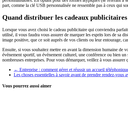
personnalisables. En optant pour des formes atypiques (se référant à s
part, comme la clé USB personnalisée ne ressemble pas à ceux qui son
Quand distribuer les cadeaux publicitaires
Lorsque vous avez choisi le cadeau publicitaire qui conviendra parfait
utilisé, il vous faudra vous assurer de marquer les esprits lors de sa 
image positive, que ce soit auprès de vos clients ou leur entourage, 
Ensuite, si vous souhaitez mettre en avant la dimension humaine de v
événement sportif, un événement culturel, une conférence ou bien un s
nombreuses entreprises. Pour vous démarquer, veillez à vous assurer q
←
Entreprise : comment gérer et réussir un accueil téléphoniqu
Les choses essentielles à savoir avant de prendre rendez-vous 
Vous pourrez aussi aimer