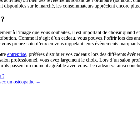
es activités) ou bien des revêtements sortant de l’ordinaire (bambou, cu
t disponibles sur le marché, les consommateurs apprécient encore plus.
 ?
ement à l’image que vous souhaitez, il est important de choisir quand et
distribution. Comme il s’agit d’un cadeau, vous pouvez l’offrir lors des a
car vous prenez soin d’eux en vous rappelant leurs évènements marquants
otre
entreprise
, préférez distribuer vos cadeaux lors des différents événe
alon professionnel, vous avez largement le choix. Lors d’un salon profe
u’ils passent un moment agréable avec vous. Le cadeau va ainsi conclure
e ?
avec un ostéopathe
→