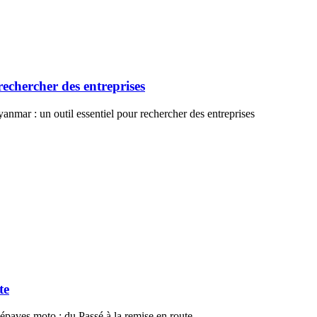
rechercher des entreprises
anmar : un outil essentiel pour rechercher des entreprises
te
épaves moto : du Passé à la remise en route