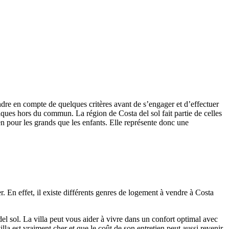
dre en compte de quelques critères avant de s’engager et d’effectuer
iques hors du commun. La région de Costa del sol fait partie de celles
bien pour les grands que les enfants. Elle représente donc une
 En effet, il existe différents genres de logement à vendre à Costa
 del sol. La villa peut vous aider à vivre dans un confort optimal avec
illa est vraiment cher et que le coût de son entretien peut aussi revenir