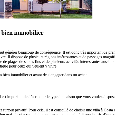
n bien immobilier
eut générer beaucoup de conséquence. Il est donc très important de pren
re. Il dispose de plusieurs régions intéressantes et de paysages magnif
otée de plages de sables fins et de plusieurs activités intéressantes aussi 
ratique pour ceux qui veulent y vivre.
 un bien immobilier et avant de s’engager dans un achat.
est important de déterminer le type de maison que vous voulez disposer.
urtout privatif. Pour cela, il est conseillé de choisir une villa à Costa
ine mais il est essentiel de prendre en compte du fait que le prix d’une v