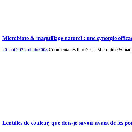
Microbiote & maquillage naturel : une synergie effi
20 mai 2025
admin7008
Commentaires fermés
sur Microbiote & maqui
Lentilles de couleur, que dois-je savoir avant de les po