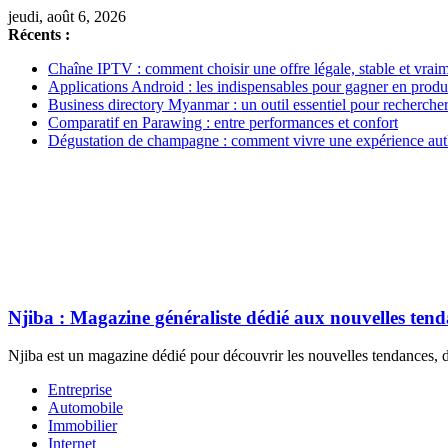
jeudi, août 6, 2026
Récents :
Chaîne IPTV : comment choisir une offre légale, stable et vrai
Applications Android : les indispensables pour gagner en produc
Business directory Myanmar : un outil essentiel pour rechercher
Comparatif en Parawing : entre performances et confort
Dégustation de champagne : comment vivre une expérience aut
Njiba : Magazine généraliste dédié aux nouvelles ten
Njiba est un magazine dédié pour découvrir les nouvelles tendances, de
Entreprise
Automobile
Immobilier
Internet