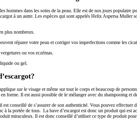
les hommes dans les soins de la peau. Elle est de nos jours populaire pou
escargot à un autre. Les espèces qui sont appelés Helix Aspersa Muller s
s en plus nombreux.
uvent réparer votre peau et corriger vos imperfections comme les cicatri
s vergetures ou vos eczémas.
 liquide ou gel.
d’escargot?
’applique sur le visage et même sur tout le corps et beaucoup de personn
 en forme. Il est aussi possible de le mélanger avec du shampooing et d
il est conseillé de s’assurer de son authenticité. Vous pouvez effectuer 
c à la portée de tous. La bave d’escargot est donc un produit qui est act
duit miraculeux. Il est donc conseillé d’utiliser ce type de produit pou