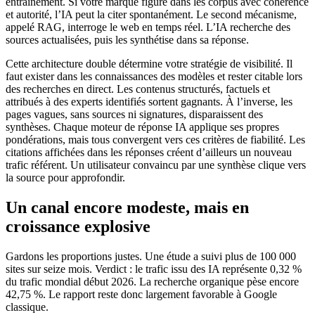
entraînement. Si votre marque figure dans les corpus avec cohérence
et autorité, l’IA peut la citer spontanément. Le second mécanisme,
appelé RAG, interroge le web en temps réel. L’IA recherche des
sources actualisées, puis les synthétise dans sa réponse.
Cette architecture double détermine votre stratégie de visibilité. Il
faut exister dans les connaissances des modèles et rester citable lors
des recherches en direct. Les contenus structurés, factuels et
attribués à des experts identifiés sortent gagnants. À l’inverse, les
pages vagues, sans sources ni signatures, disparaissent des
synthèses. Chaque moteur de réponse IA applique ses propres
pondérations, mais tous convergent vers ces critères de fiabilité. Les
citations affichées dans les réponses créent d’ailleurs un nouveau
trafic référent. Un utilisateur convaincu par une synthèse clique vers
la source pour approfondir.
Un canal encore modeste, mais en
croissance explosive
Gardons les proportions justes. Une étude a suivi plus de 100 000
sites sur seize mois. Verdict : le trafic issu des IA représente 0,32 %
du trafic mondial début 2026. La recherche organique pèse encore
42,75 %. Le rapport reste donc largement favorable à Google
classique.