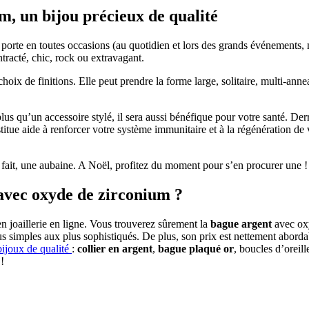
m, un bijou précieux de qualité
porte en toutes occasions (au quotidien et lors des grands événements, ma
tracté, chic, rock ou extravagant.
x de finitions. Elle peut prendre la forme large, solitaire, multi-annea
s qu’un accessoire stylé, il sera aussi bénéfique pour votre santé. Derr
tue aide à renforcer votre système immunitaire et à la régénération de vo
ait, une aubaine. A Noël, profitez du moment pour s’en procurer une ! Vo
avec oxyde de zirconium ?
en joaillerie en ligne. Vous trouverez sûrement la
bague argent
avec oxy
 plus simples aux plus sophistiqués. De plus, son prix est nettement abor
bijoux de qualité
:
collier en argent
,
bague plaqué or
, boucles d’oreill
!