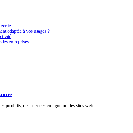
 écrite
ment adaptée à vos usages ?
tivité
 des entreprises
dances
s produits, des services en ligne ou des sites web.