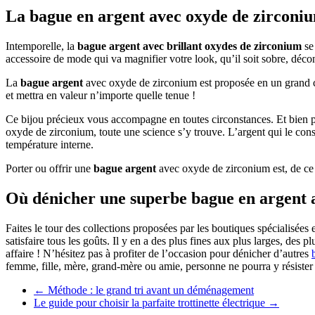
La bague en argent avec oxyde de zirconiu
Intemporelle, la
bague argent
avec brillant oxydes de zirconium
se 
accessoire de mode qui va magnifier votre look, qu’il soit sobre, décon
La
bague argent
avec oxyde de zirconium est proposée en un grand choi
et mettra en valeur n’importe quelle tenue !
Ce bijou précieux vous accompagne en toutes circonstances. Et bien plu
oxyde de zirconium, toute une science s’y trouve. L’argent qui le consti
température interne.
Porter ou offrir une
bague argent
avec oxyde de zirconium est, de ce f
Où dénicher une superbe bague en argent 
Faites le tour des collections proposées par les boutiques spécialisées 
satisfaire tous les goûts. Il y en a des plus fines aux plus larges, des
affaire ! N’hésitez pas à profiter de l’occasion pour dénicher d’autres
femme, fille, mère, grand-mère ou amie, personne ne pourra y résister 
←
Méthode : le grand tri avant un déménagement
Le guide pour choisir la parfaite trottinette électrique
→