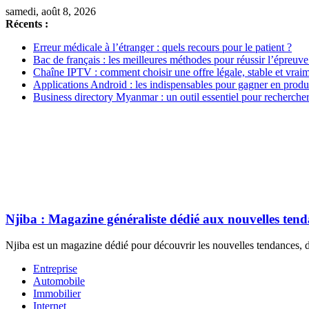
samedi, août 8, 2026
Récents :
Erreur médicale à l’étranger : quels recours pour le patient ?
Bac de français : les meilleures méthodes pour réussir l’épreuve
Chaîne IPTV : comment choisir une offre légale, stable et vrai
Applications Android : les indispensables pour gagner en produc
Business directory Myanmar : un outil essentiel pour rechercher
Njiba : Magazine généraliste dédié aux nouvelles ten
Njiba est un magazine dédié pour découvrir les nouvelles tendances, de
Entreprise
Automobile
Immobilier
Internet