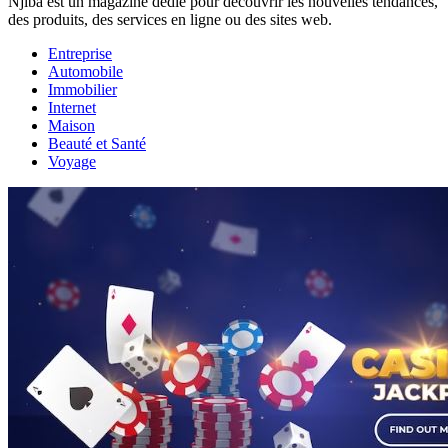
Njiba est un magazine dédié pour découvrir les nouvelles tendances,
des produits, des services en ligne ou des sites web.
Entreprise
Automobile
Immobilier
Internet
Maison
Beauté et Santé
Voyage