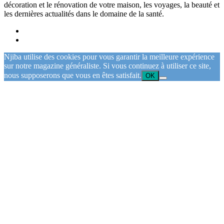
décoration et le rénovation de votre maison, les voyages, la beauté et
les dernières actualités dans le domaine de la santé.
Njiba utilise des cookies pour vous garantir la meilleure expérience
sur notre magazine généraliste. Si vous continuez à utiliser ce site,
nous supposerons que vous en êtes satisfait.
OK