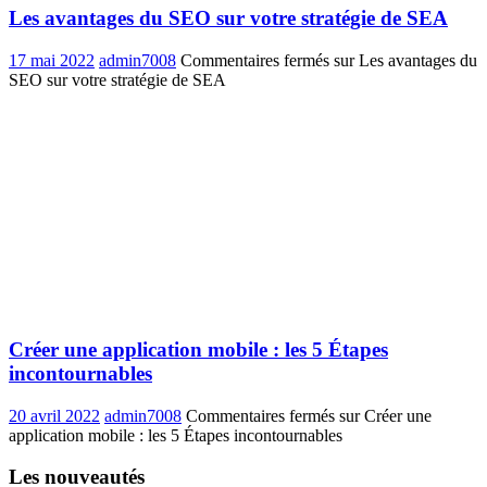
Les avantages du SEO sur votre stratégie de SEA
17 mai 2022
admin7008
Commentaires fermés
sur Les avantages du
SEO sur votre stratégie de SEA
Créer une application mobile : les 5 Étapes
incontournables
20 avril 2022
admin7008
Commentaires fermés
sur Créer une
application mobile : les 5 Étapes incontournables
Les nouveautés