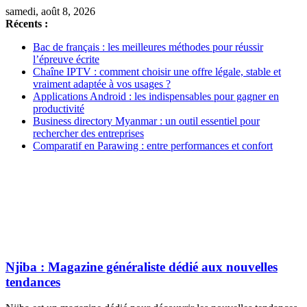
samedi, août 8, 2026
Récents :
Bac de français : les meilleures méthodes pour réussir
l’épreuve écrite
Chaîne IPTV : comment choisir une offre légale, stable et
vraiment adaptée à vos usages ?
Applications Android : les indispensables pour gagner en
productivité
Business directory Myanmar : un outil essentiel pour
rechercher des entreprises
Comparatif en Parawing : entre performances et confort
Njiba : Magazine généraliste dédié aux nouvelles
tendances